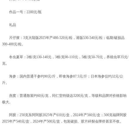
作品一号：2200元/瓶
礼品
片仔癀：3克大陆版2025年产480-520元/粒，港版530-540元/粒；临期/破损品
300-400元/粒。
冬虫夏草：2根/克130-140元，3根/克90-110元，5根/克50-70元，养殖虫草35元/
克。
海参：国内普通干参约90元/斤，即食海参87.5元/斤；日本海参仅约32元/公
斤。
燕窝：普通散装约60元/克，同仁堂特级达3200元/克，等级和品牌对价格影响
极大。
阿胶：250克东阿阿胶2025年产610元/盒，2024年产560元/盒；500克福牌阿胶
2025年产540元/盒，2024年产500元/盒，包装破损、胶片碎裂会降价甚至不收。