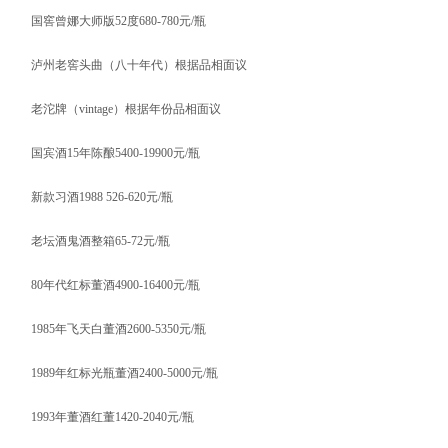
国窖曾娜大师版52度680-780元/瓶
泸州老窖头曲（八十年代）根据品相面议
老沱牌（vintage）根据年份品相面议
国宾酒15年陈酿5400-19900元/瓶
新款习酒1988 526-620元/瓶
老坛酒鬼酒整箱65-72元/瓶
80年代红标董酒4900-16400元/瓶
1985年飞天白董酒2600-5350元/瓶
1989年红标光瓶董酒2400-5000元/瓶
1993年董酒红董1420-2040元/瓶