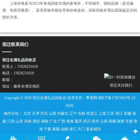
上述价格多为2025年各地回收市场的参考价，不同城市、酒的品相（是否漏
酒、包装完整度）、是否原箱等都会导致价格波动，实际回收价需以现场鉴定后的
报价为准。
宿迁联系我们
宿迁名酒礼品回收店
联系人：15926231618
电话：15926231618
邮箱：
宿迁关注我们
地址：服务全湖北地区
Copyright © 2026 宿迁名酒礼品回收店 技术支持：季晨网
闽ICP备17023363号-12
XML
城市分站：
北京
天津
河北
山西
内蒙古
辽宁
吉林
黑龙江
上海
江苏
浙江
安徽
福
建
江西
山东
河南
湖北
湖南
广东
广西
海南
重庆
四川
贵州
云南
西藏
陕西
甘肃
青
海
宁夏
新疆
仙桃
潜江
天门
更多城市